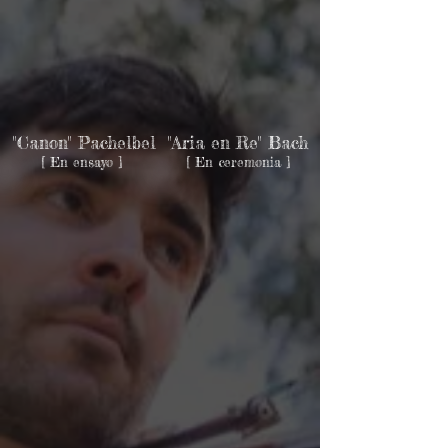
"Canon" Pachelbel
​"Aria en Re" Bach
[ En ensayo ]
[ En ceremonia ]