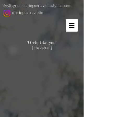
695833930
|
mariopuertaviolin@gmail.com
mariopuertaviolin
"Girls like you"
[ En cóctel ]