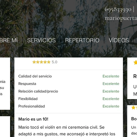
695833930 |
mariopuert
BRE MÍ
SERVICIOS
REPERTORIO
VÍDEOS